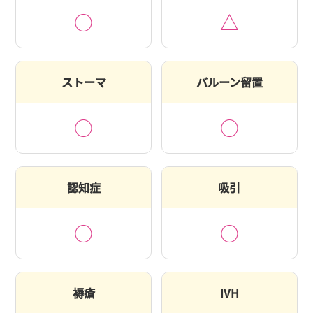
○
△
ストーマ
バルーン留置
○
○
認知症
吸引
○
○
褥瘡
IVH