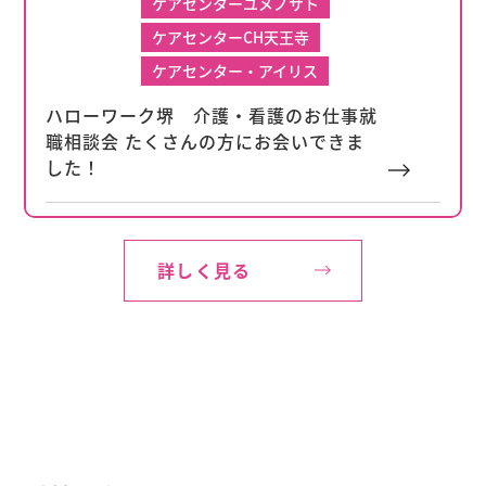
ケアセンターユメノサト
ケアセンターCH天王寺
ケアセンター・アイリス
ハローワーク堺 介護・看護のお仕事就
職相談会 たくさんの方にお会いできま
した！
お知らせ
詳しく見る
ケアセンターCH天王寺
ケアセンター・アイリス
2025.10.23
訪問看護ステーションアイリス
夢の里
アイリス倶楽部初芝
その他
ケアセンターユメノサト