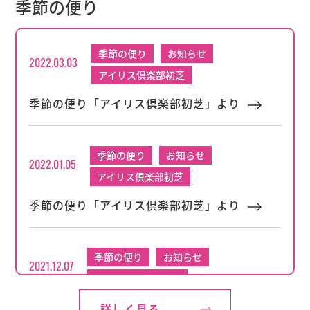
季節の便り
ハローワーク堺 介護・看護のお仕事就
職相談会
季節の便り
お知らせ
2022.03.03
お知らせ
アイリス倶楽部初芝
2025.08.01
アイリス倶楽部初芝
その他
季節の便り「アイリス倶楽部初芝」より
ハローワーク大阪東 個別相談会 多く
の方にお会いできました！
季節の便り
お知らせ
2022.01.05
アイリス倶楽部初芝
お知らせ
2025.07.14
季節の便り「アイリス倶楽部初芝」より
アイリス倶楽部初芝
その他
ハローワーク大阪東 個別相談会
季節の便り
お知らせ
2021.12.07
アイリス倶楽部初芝
季節の便り
お知らせ
2022.03.03
季節の便り「アイリス倶楽部初芝」より
詳しく見る