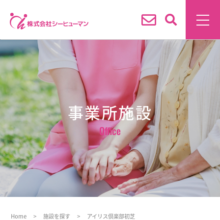
事業所施設
Office
Home
>
施設を探す
>
アイリス倶楽部初芝