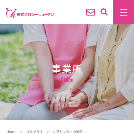
事業所
Office
Home
>
施設を探す
>
ケアセンター中浦和