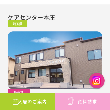
ケアセンター本庄
埼玉県
所在地
〒367-0035
入居のご案内
資料請求
埼玉県本庄市西富田313番4