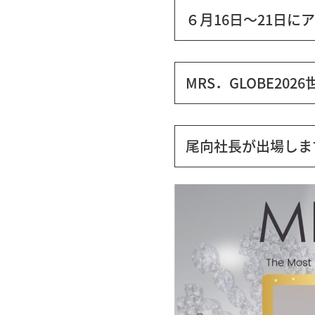
６月16日〜21日
に
MRS．GLOBE202
尾向社長が出場しま